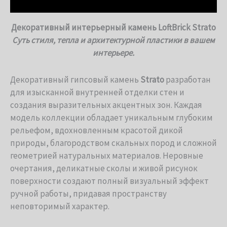
Детали
Декоративный интерьерный камень LoftBrick Strato
Суть стиля, тепла и архитектурной пластики в вашем
интерьере.
Декоративный гипсовый камень
Strato
разработан
для изысканной внутренней отделки стен и
создания выразительных акцентных зон. Каждая
модель коллекции обладает уникальным глубоким
рельефом, вдохновленным красотой дикой
природы, благородством скальных пород и сложной
геометрией натуральных материалов. Неровные
очертания, деликатные сколы и живой рисунок
поверхности создают полный визуальный эффект
ручной работы, придавая пространству
неповторимый характер.