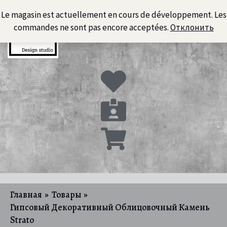
Перейти
Le magasin est actuellement en cours de développement. Les
к
commandes ne sont pas encore acceptées.
Отклонить
содержимому
Главная
Товары
Гипсовый Декоративный Облицовочный Камень
Strato