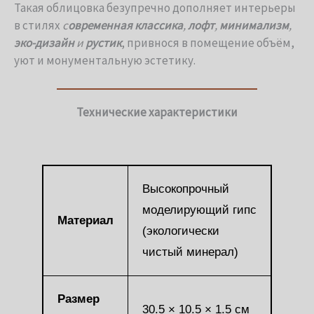
Такая облицовка безупречно дополняет интерьеры
в стилях
с
овременная классика
,
лофт
,
минимализм
,
эко-дизайн
и
рустик
, привнося в помещение объём,
уют и монументальную эстетику.
Технические характеристики
Высокопрочный
моделирующий гипс
Материал
(экологически
чистый минерал)
Размер
30.5 × 10.5 × 1.5 см