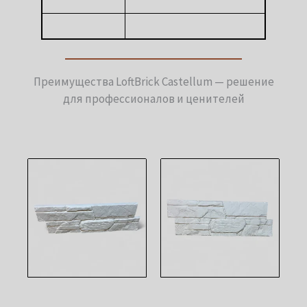
Преимущества LoftBrick Castellum — решение
для профессионалов и ценителей