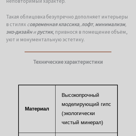
неповторимый характер.
Такая облицовка безупречно дополняет интерьеры
в стилях
с
овременная классика
,
лофт
,
минимализм
,
эко-дизайн
и
рустик
, привнося в помещение объём,
уют и монументальную эстетику.
Технические характеристики
Высокопрочный
моделирующий гипс
Материал
(экологически
чистый минерал)