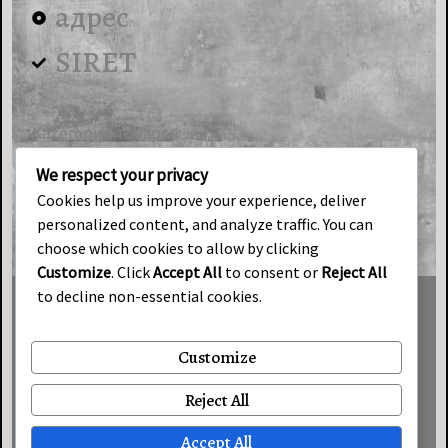
адрес
SIRET
Категории товаров
Гипсовая продукция
We respect your privacy
ART-Loft
Cookies help us improve your experience, deliver
personalized content, and analyze traffic. You can
Индустриальный свет
choose which cookies to allow by clicking
Customize
. Click
Accept All
to consent or
Reject All
to decline non-essential cookies.
Условия продаж
Customize
Cookies
Reject All
Политика конфиденциальности
Accept All