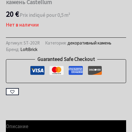
камень Castellum
20
€
Prix indiqué pour 0,5 m²
Нет в наличии
Артикул:
ST-202R
Категория:
декоративный камень
Бренд:
LoftBrick
Guaranteed Safe Checkout
Описание