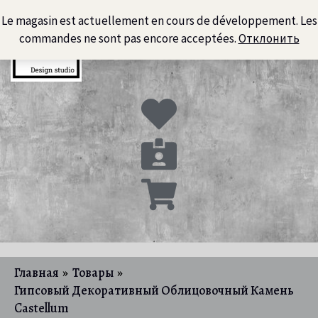
Перейти
Le magasin est actuellement en cours de développement. Les
к
commandes ne sont pas encore acceptées.
Отклонить
содержимому
Главная
Товары
Гипсовый Декоративный Облицовочный Камень
Castellum