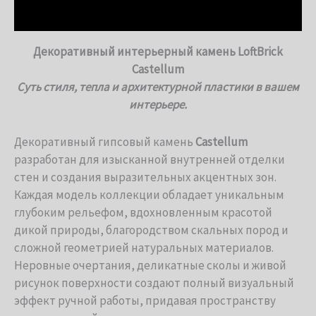
Детали
Декоративный интерьерный камень LoftBrick
Castellum
Суть стиля, тепла и архитектурной пластики в вашем
интерьере.
Декоративный гипсовый камень
Castellum
разработан для изысканной внутренней отделки
стен и создания выразительных акцентных зон.
Каждая модель коллекции обладает уникальным
глубоким рельефом, вдохновленным красотой
дикой природы, благородством скальных пород и
сложной геометрией натуральных материалов.
Неровные очертания, деликатные сколы и живой
рисунок поверхности создают полный визуальный
эффект ручной работы, придавая пространству