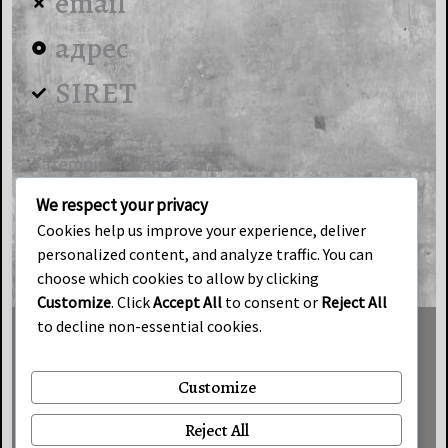
email
адрес
SIRET
Категории товаров
Гипсовая продукция
We respect your privacy
ART-Loft
Cookies help us improve your experience, deliver
personalized content, and analyze traffic. You can
Индустриальный свет
choose which cookies to allow by clicking
Customize
. Click
Accept All
to consent or
Reject All
to decline non-essential cookies.
Условия продаж
Customize
Cookies
Reject All