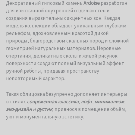
Декоративный гипсовый камень
Ardoise
разработан
для изысканной внутренней отделки стен и
создания выразительных акцентных зон. Каждая
модель коллекции обладает уникальным глубоким
рельефом, вдохновленным красотой дикой
природы, благородством скальных пород и сложной
геометрией натуральных материалов. Неровные
очертания, деликатные сколы и живой рисунок
поверхности создают полный визуальный эффект
ручной работы, придавая пространству
неповторимый характер.
Такая облицовка безупречно дополняет интерьеры
в стилях
с
овременная классика
,
лофт
,
минимализм
,
эко-дизайн
и
рустик
, привнося в помещение объём,
уют и монументальную эстетику.