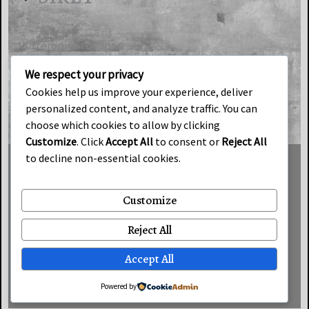
Категории товаров
Гипсовая продукция
We respect your privacy
ART-Loft
Cookies help us improve your experience, deliver
personalized content, and analyze traffic. You can
Индустриальный свет
choose which cookies to allow by clicking
Customize
. Click
Accept All
to consent or
Reject All
to decline non-essential cookies.
Условия продаж
Customize
Cookies
Reject All
Политика конфиденциальности
Accept All
© 2026 LoftBrick. Tous droits réservés.
Powered by