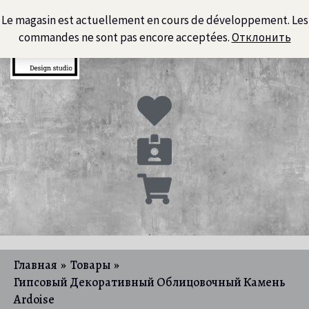
Перейти
Le magasin est actuellement en cours de développement. Les
к
commandes ne sont pas encore acceptées.
Отклонить
содержимому
Главная
Товары
Гипсовый Декоративный Облицовочный Камень
Ardoise