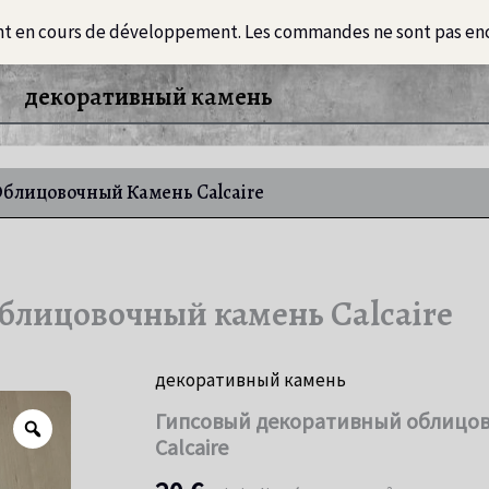
nt en cours de développement. Les commandes ne sont pas en
Loft
Информация
Русский
интер
декоративный камень
блицовочный Камень Calcaire
блицовочный камень Calcaire
декоративный камень
Гипсовый декоративный облицо
Zoom
Calcaire