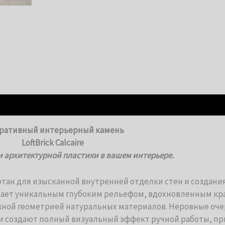
ративный интерьерный камень
LoftBrick Calcaire
 и архитектурной пластики в вашем интерьере.
тан для изысканной внутренней отделки стен и создан
дает уникальным глубоким рельефом, вдохновленным кр
жной геометрией натуральных материалов. Неровные оче
и создают полный визуальный эффект ручной работы, пр