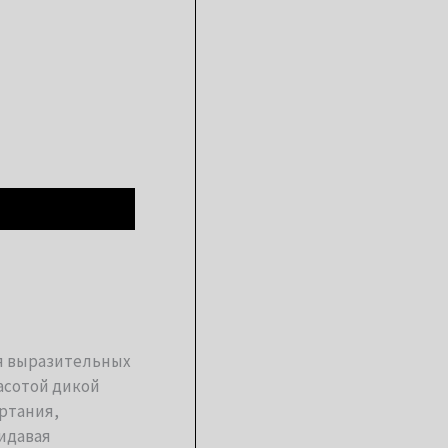
ия выразительных
асотой дикой
ртания,
идавая