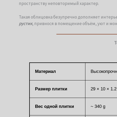
пространству неповторимый характер.
Такая облицовка безупречно дополняет интерь
рустик
, привнося в помещение объём, уют и мо
Т
Материал
Высокопрочн
Размер плитки
29 × 10 × 1.
Вес одной плитки
~ 340 g