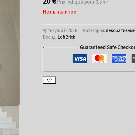
20
€
Prix indiqué pour 0,5 m²
Нет в наличии
Артикул:
ST-208R
Категория:
декоративный
Бренд:
LoftBrick
Guaranteed Safe Checko