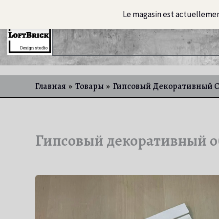
Перейти
Le magasin est actuelleme
к
Главная
Освещение
ART-
содержимому
Главная
Товары
Гипсовый Декоративный О
Гипсовый декоративный о