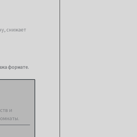
у, снижает
тажа формате.
ств и
комнаты.