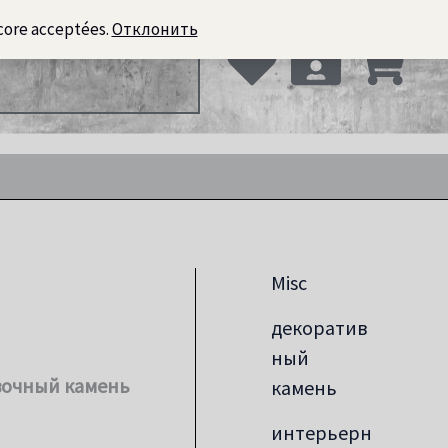
core acceptées.
Отклонить
ьерный кирпич
Misc
декоратив
ный
вочный камень
камень
интерьерн