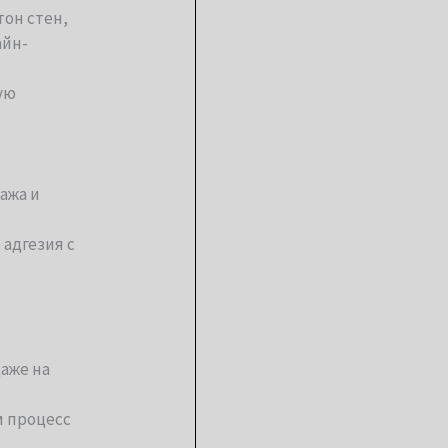
тон стен,
айн-
ую
ажа и
адгезия с
аже на
м процесс