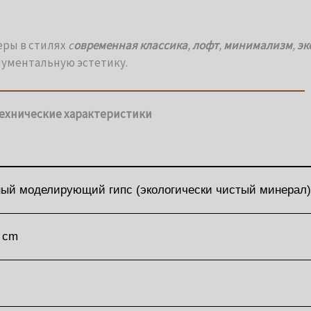
еры в стилях
с
овременная классика
,
лофт
,
минимализм
,
эк
нументальную эстетику.
ехнические характеристики
ый моделирующий гипс (экологически чистый минерал)
2 cm