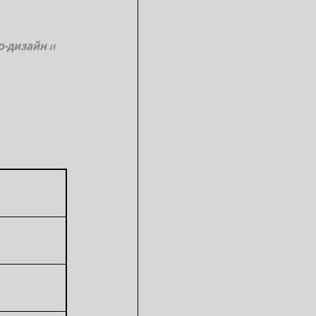
о-дизайн
и