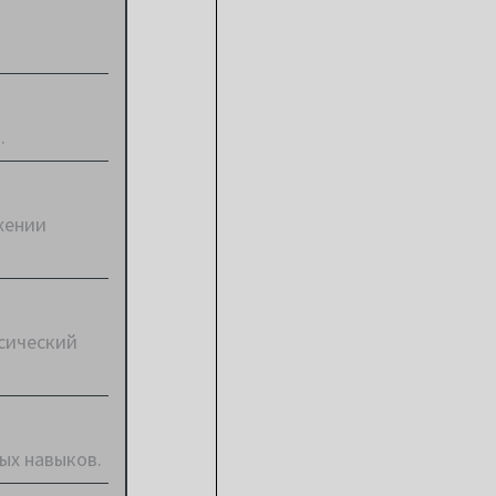
.
жении
ссический
ых навыков.