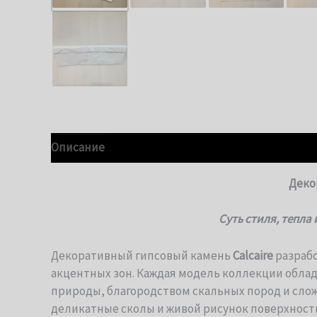
Описание
Детали
Деко
Суть стиля, тепла
Декоративный гипсовый камень
Calcaire
разрабо
акцентных зон. Каждая модель коллекции обла
природы, благородством скальных пород и сло
деликатные сколы и живой рисунок поверхност