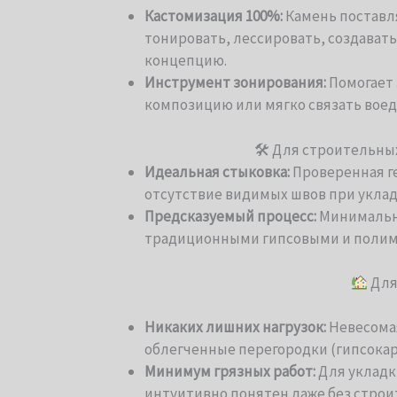
Кастомизация 100%:
Камень поставля
тонировать, лессировать, создават
концепцию.
Инструмент зонирования:
Помогает 
композицию или мягко связать воед
🛠 Для строительны
Идеальная стыковка:
Проверенная г
отсутствие видимых швов при уклад
Предсказуемый процесс:
Минимальны
традиционными гипсовыми и поли
Для
Никаких лишних нагрузок:
Невесомая
облегченные перегородки (гипсокарт
Минимум грязных работ:
Для укладк
интуитивно понятен даже без строи