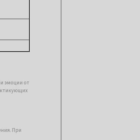
и эмоции от
актикующих
ния. При