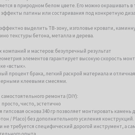
ется в природном белом цвете. Его можно окрашивать в 
ь эффекты патины или состаривания под конкретную диз
эффектно выделить ТВ-зону, изголовье кровати, каминн
ино текстуры бетона, металла и дерева.
х компаний и мастеров: безупречный результат
еометрия элементов гарантирует высокую скорость монт
ке «встык».
й процент брака, легкий раскрой материала и отличная 
мерными клеевыми смесями.
 самостоятельного ремонта (DIY):
просто, чисто, эстетично
 гипсовая основа 340 гр позволяет монтировать камень д
он / Placo) без дополнительного усиления конструкций.
и не требуется специфический дорогой инструмент, а са
тельного опыта.