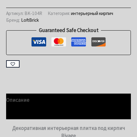
Артикул:
BK-104R
Категория:
интерьерный кирпич
Бренд:
LoftBrick
Guaranteed Safe Checkout
Описание
Детали
Декоративная интерьерная плитка под кирпич
Rivage