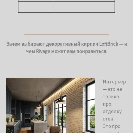
Зачем выбирают декоративный кирпич LoftBrick — и
чем Rivage может вам понравиться.
Интерьер
— это не
только
про
отделку
стен.
Это про