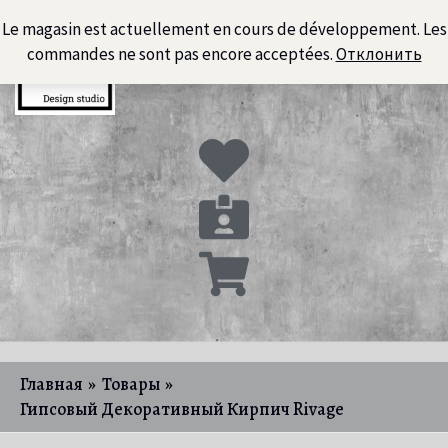
Перейти
Le magasin est actuellement en cours de développement. Les
к
commandes ne sont pas encore acceptées.
Отклонить
содержимому
Главная
Товары
Гипсовый Декоративный Кирпич Rivage