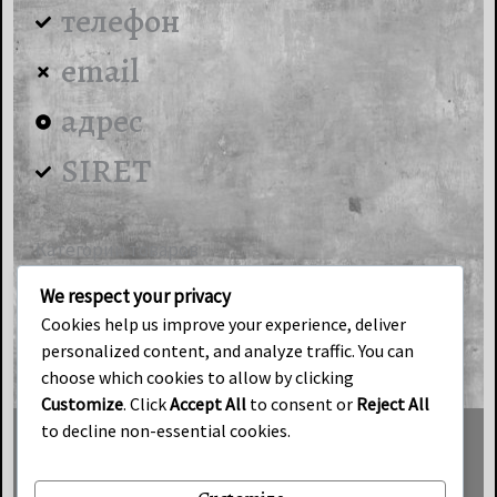
телефон
email
адрес
SIRET
Категории товаров
Гипсовая продукция
We respect your privacy
ART-Loft
Cookies help us improve your experience, deliver
personalized content, and analyze traffic. You can
Индустриальный свет
choose which cookies to allow by clicking
Customize
. Click
Accept All
to consent or
Reject All
to decline non-essential cookies.
Условия продаж