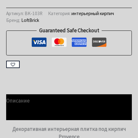
Артикул:
BK-103R
Категория:
интерьерный кирпич
Бренд:
LoftBrick
Guaranteed Safe Checkout
Описание
Детали
Декоративная интерьерная плитка под кирпич
Provence