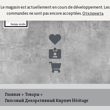
Перейти
Le magasin est actuellement en cours de développement. Les
к
commandes ne sont pas encore acceptées.
Отклонить
содержимому
Главная
Товары
Гипсовый Декоративный Кирпич Héritage