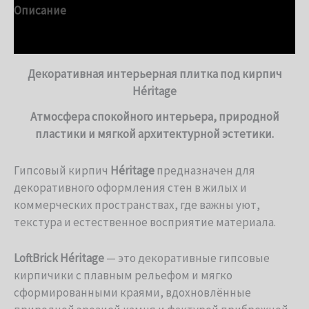
Описание
Детали
Декоративная интерьерная плитка под кирпич
Héritage
Атмосфера спокойного интерьера, природной
пластики и мягкой архитектурной эстетики.
Гипсовый кирпич
Héritage
предназначен для
декоративного оформления стен в жилых и
коммерческих пространствах, где важны уют,
текстура и естественное восприятие материала.
LoftBrick Héritage
— это декоративные гипсовые
кирпичики с плавным рельефом и мягко
сформированными краями, вдохновлённые