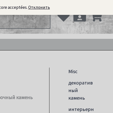
core acceptées.
Отклонить
ьерный кирпич
Misc
декоратив
ный
вочный камень
камень
интерьерн