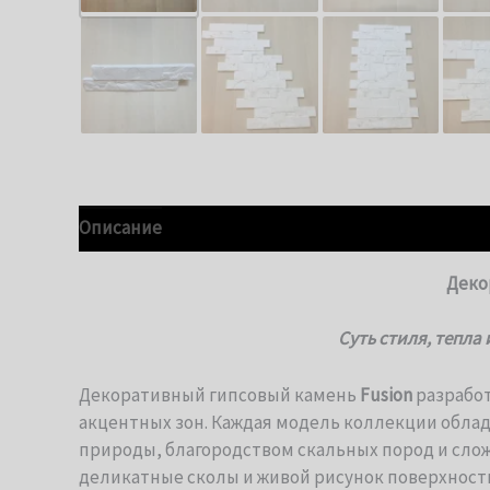
Описание
Детали
Деко
Суть стиля, тепла
Декоративный гипсовый камень
Fusion
разработ
акцентных зон. Каждая модель коллекции обла
природы, благородством скальных пород и сло
деликатные сколы и живой рисунок поверхност