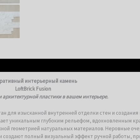
ративный интерьерный камень
LoftBrick Fusion
 и архитектурной пластики в вашем интерьере.
ан для изысканной внутренней отделки стен и создани
дает уникальным глубоким рельефом, вдохновленным кр
жной геометрией натуральных материалов. Неровные оче
и создают полный визуальный эффект ручной работы, пр