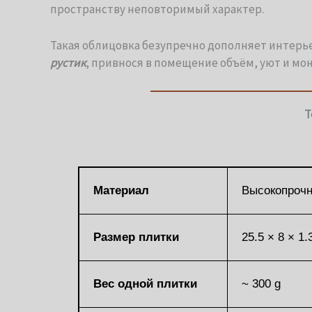
пространству неповторимый характер.
Такая облицовка безупречно дополняет интерь
рустик
, привнося в помещение объём, уют и мо
Т
Материал
Высокопрочн
Размер плитки
25.5 × 8 × 1.
Вес одной плитки
~ 300 g