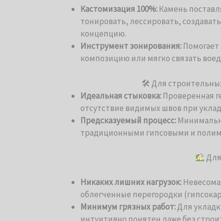
Кастомизация 100%:
Камень поставля
тонировать, лессировать, создават
концепцию.
Инструмент зонирования:
Помогает 
композицию или мягко связать воед
🛠 Для строительны
Идеальная стыковка:
Проверенная г
отсутствие видимых швов при уклад
Предсказуемый процесс:
Минимальны
традиционными гипсовыми и поли
Для
Никаких лишних нагрузок:
Невесомая
облегченные перегородки (гипсокарт
Минимум грязных работ:
Для укладк
интуитивно понятен даже без строи