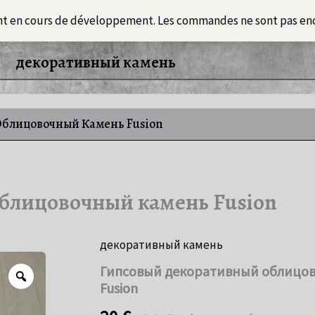
nt en cours de développement. Les commandes ne sont pas en
Loft
Информация
Русский
интер
декоративный камень
блицовочный Камень Fusion
блицовочный камень Fusion
декоративный камень
Гипсовый декоративный облицо
Zoom
Fusion