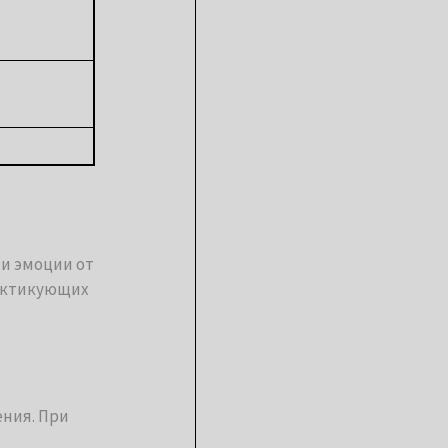
и эмоции от
актикующих
ния. При