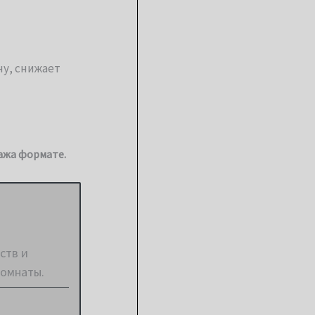
у, снижает
тажа формате.
ств и
комнаты.