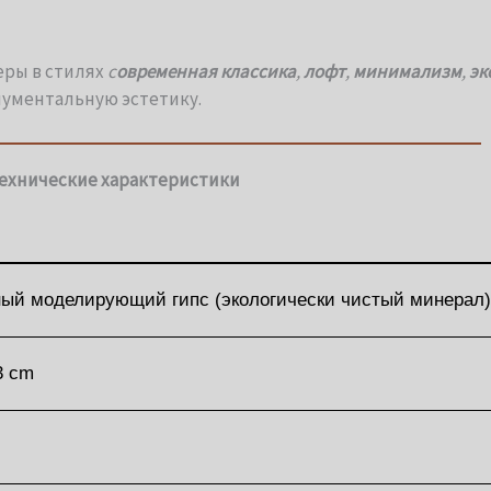
еры в стилях
с
овременная классика
,
лофт
,
минимализм
,
эк
нументальную эстетику.
ехнические характеристики
ый моделирующий гипс (экологически чистый минерал)
3 cm