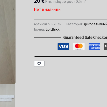
20
€
Prix indiqué pour 0,5 m²
Нет в наличии
Артикул:
ST-207R
Категория:
декоративный
Бренд:
LoftBrick
Guaranteed Safe Checko