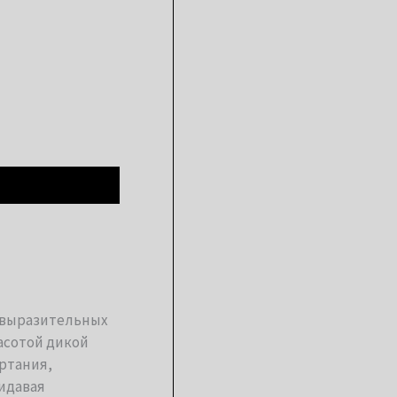
я выразительных
асотой дикой
ртания,
идавая