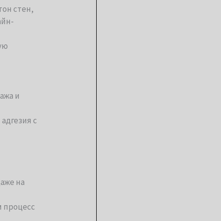
тон стен,
айн-
ую
ажа и
адгезия с
аже на
м процесс