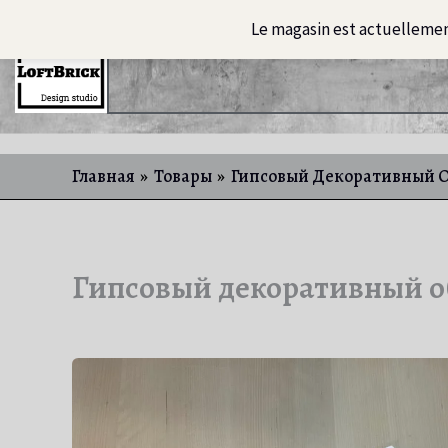
Перейти
Le magasin est actuelleme
к
Главная
Освещение
ART-
содержимому
Главная
Товары
Гипсовый Декоративный О
Гипсовый декоративный о