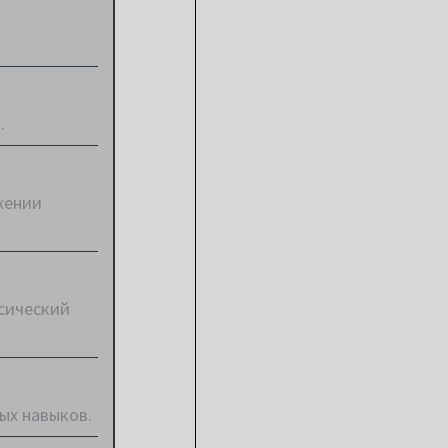
.
жении
ссический
ых навыков.