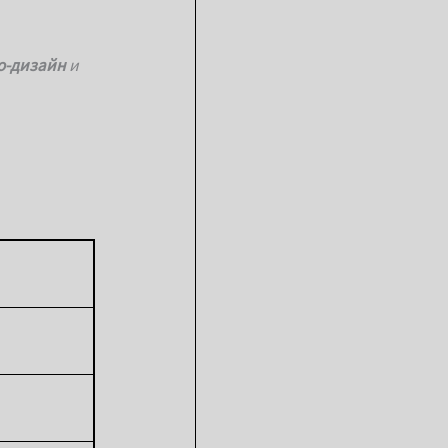
о-дизайн
и