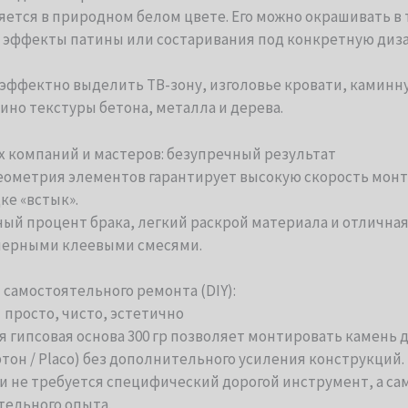
ется в природном белом цвете. Его можно окрашивать в 
ь эффекты патины или состаривания под конкретную диз
эффектно выделить ТВ-зону, изголовье кровати, каминн
ино текстуры бетона, металла и дерева.
х компаний и мастеров: безупречный результат
еометрия элементов гарантирует высокую скорость монт
ке «встык».
й процент брака, легкий раскрой материала и отличная 
мерными клеевыми смесями.
 самостоятельного ремонта (DIY):
просто, чисто, эстетично
 гипсовая основа 300 гр позволяет монтировать камень д
он / Placo) без дополнительного усиления конструкций.
и не требуется специфический дорогой инструмент, а са
тельного опыта.