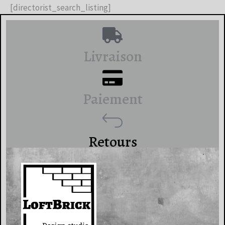
[directorist_search_listing]
Livraison
Paiement
Retours