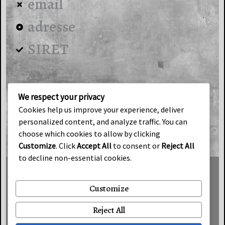
email
adresse
SIRET
Catégories
Produits en plâtre
We respect your privacy
Cookies help us improve your experience, deliver
Tableaux décoratifs
personalized content, and analyze traffic. You can
choose which cookies to allow by clicking
Éclairage industriel
Customize
. Click
Accept All
to consent or
Reject All
to decline non-essential cookies.
Conditions générales de vente (CGV)
Customize
Cookies
Reject All