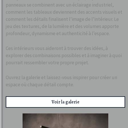
panneaux se combinent avec un éclairage industriel,
comment les tableaux deviennent des accents visuels et
comment les détails finalisent l’image de l’intérieur. Le
jeu des textures, de la lumière et des volumes apporte
profondeur, dynamisme et authenticité à l’espace.
Ces intérieurs vous aideront à trouver des idées, à
explorer des combinaisons possibles et à imaginer à quoi
pourrait ressembler votre propre projet.
Ouvrez la galerie et laissez-vous inspirer pour créer un
espace où chaque détail compte.
Voir la galerie