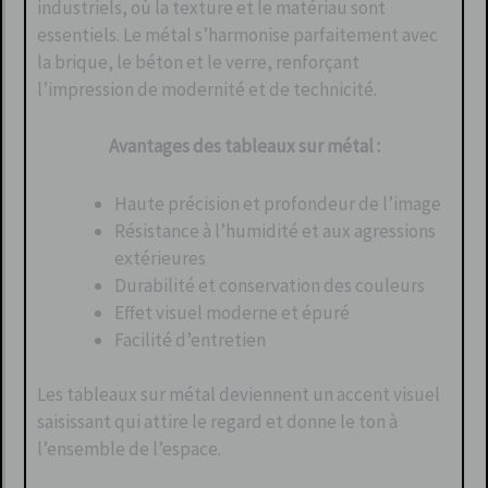
industriels, où la texture et le matériau sont
essentiels. Le métal s’harmonise parfaitement avec
la brique, le béton et le verre, renforçant
l’impression de modernité et de technicité.
Avantages des tableaux sur métal :
Haute précision et profondeur de l’image
Résistance à l’humidité et aux agressions
extérieures
Durabilité et conservation des couleurs
Effet visuel moderne et épuré
Facilité d’entretien
Les tableaux sur métal deviennent un accent visuel
saisissant qui attire le regard et donne le ton à
l’ensemble de l’espace.