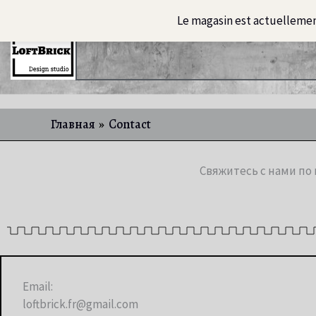
Перейти
Le magasin est actuelleme
к
Главная
Освещение
ART-
содержимому
Главная
Contact
Свяжитесь с нами по
Email:
loftbrick.fr@gmail.com