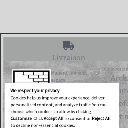
Livraison
Collaborati
Matière, lumière,
Arch
espace.
d’int
We respect your privacy
Cookies help us improve your experience, deliver
Prof
personalized content, and analyze traffic. You can
choose which cookies to allow by clicking
F
I
bâti
Customize
. Click
Accept All
to consent or
Reject All
a
n
to decline non-essential cookies.