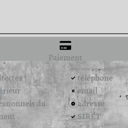
Paiement
on
Mentions légales
itectes
téléphone
érieur
email
essionnels du
adresse
ment
SIRET